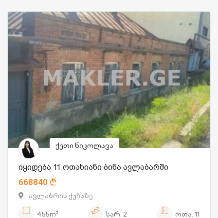
ქეთი ნიკოლავა
იყიდება 11 ოთახიანი ბინა ავლაბარში
668840
ავლაბრის ქუჩაზე
455m²
სარ.
2
ოთა.
11