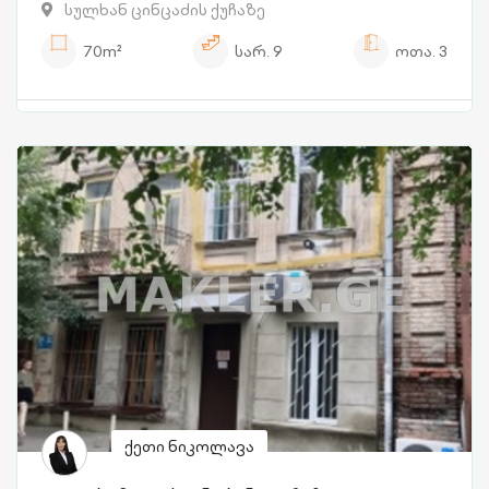
სულხან ცინცაძის ქუჩაზე
70m²
სარ.
9
ოთა.
3
ქეთი ნიკოლავა