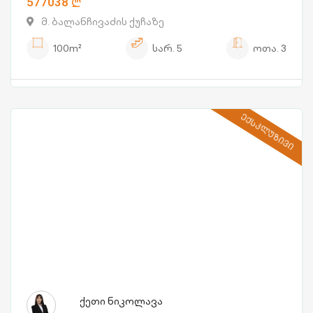
577038
მ. ბალანჩივაძის ქუჩაზე
100m²
სარ.
5
ოთა.
3
ᲔᲥᲡᲙᲚᲣᲖᲘᲕᲘ
ქეთი ნიკოლავა