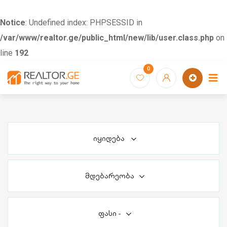
Notice
: Undefined index: PHPSESSID in
/var/www/realtor.ge/public_html/new/lib/user.class.php
on
line
192
Skip
0
to
content
იყიდება
მდებარეობა
ფასი
-