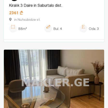
Kiralık 3 Daire in Saburtalo dist.
2361
in Nutsubidze st.
88m²
Bul.
4
Oda.
3