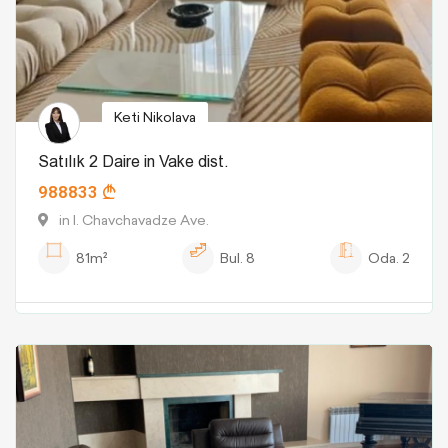
Keti Nikolava
Satılık 2 Daire in Vake dist.
988833
in I. Chavchavadze Ave.
81m²
Bul.
8
Oda.
2