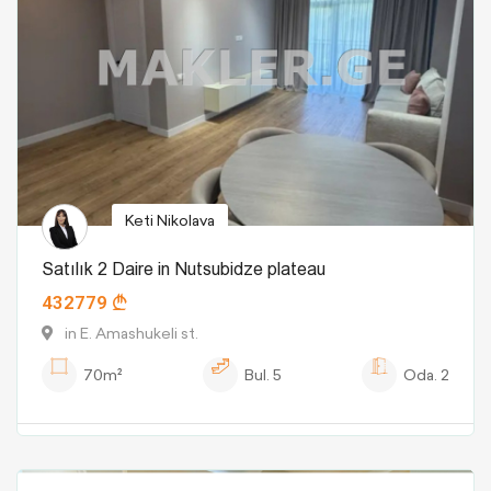
Keti Nikolava
Satılık 2 Daire in Nutsubidze plateau
432779
in E. Amashukeli st.
70m²
Bul.
5
Oda.
2