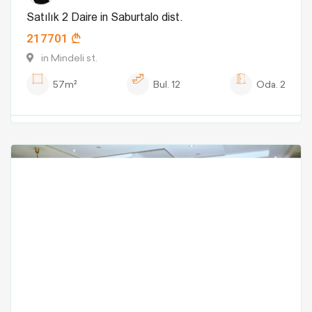
Satılık 2 Daire in Saburtalo dist.
217701
in Mindeli st.
57m²
Bul.
12
Oda.
2