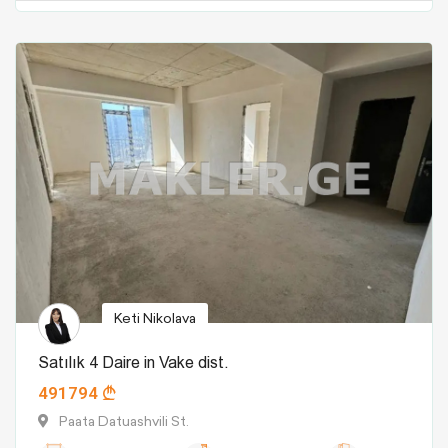
Keti Nikolava
Satılık 4 Daire in Vake dist.
491794
Paata Datuashvili St.