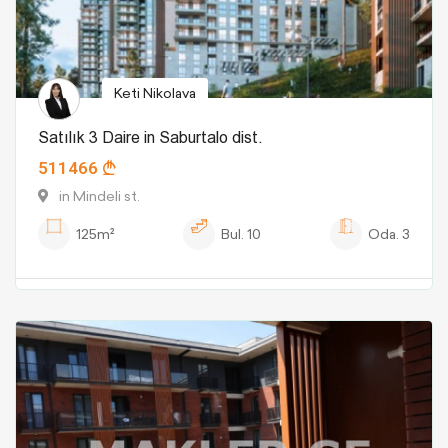
Keti Nikolava
Satılık 3 Daire in Saburtalo dist.
511466
in Mindeli st.
125m²
Bul.
10
Oda.
3