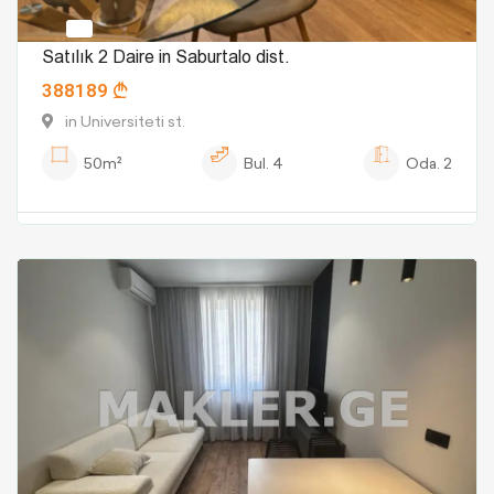
Satılık 2 Daire in Saburtalo dist.
388189
in Universiteti st.
50m²
Bul.
4
Oda.
2