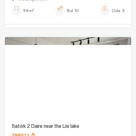
94m²
Bul.
10
Oda.
3
Satılık 2 Daire near the Lisi lake
299011