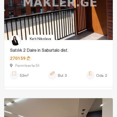
Keti Nikolava
Satılık 2 Daire in Saburtalo dist.
270159
Fermtserta St
53m²
Bul.
3
Oda.
2