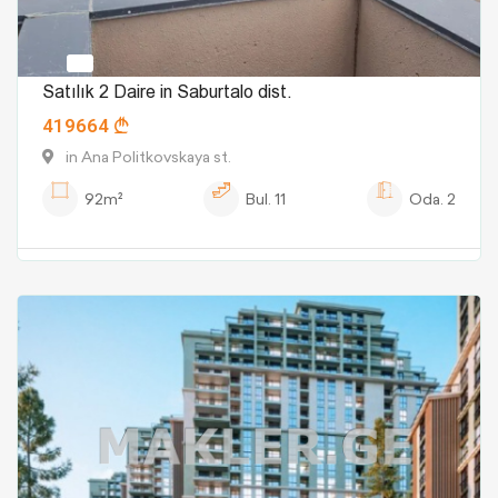
Satılık 2 Daire in Saburtalo dist.
419664
in Ana Politkovskaya st.
92m²
Bul.
11
Oda.
2