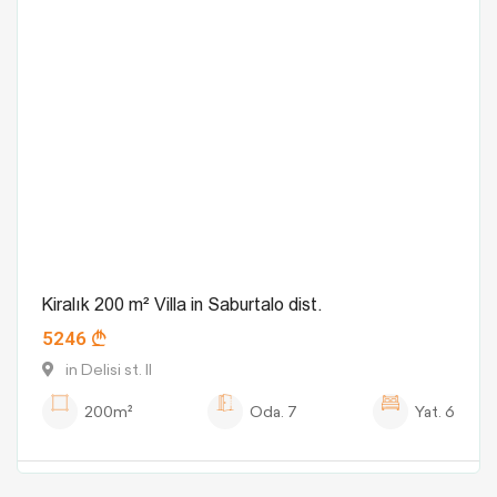
Kiralık 200 m² Villa in Saburtalo dist.
5246
in Delisi st. II
200m²
Oda.
7
Yat.
6