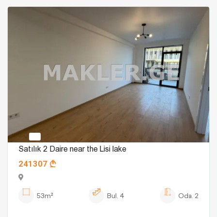
Satılık 2 Daire near the Lisi lake
241307
53m²
Bul.
4
Oda.
2