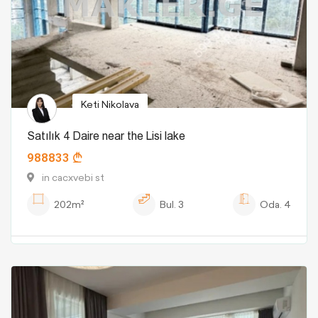
Keti Nikolava
Satılık 4 Daire near the Lisi lake
988833
in cacxvebi st
202m²
Bul.
3
Oda.
4