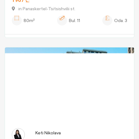
1967
in Panaskertel-Tsitsishvilii st.
80m²
Bul.
11
Oda.
3
Keti Nikolava