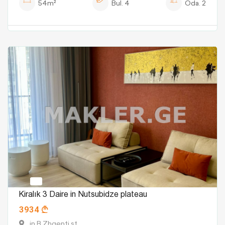
54m²
Bul.
4
Oda.
2
Kiralık 3 Daire in Nutsubidze plateau
3934
in B.Zhgenti st.