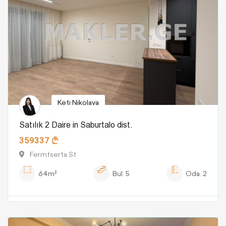
Keti Nikolava
Satılık 2 Daire in Saburtalo dist.
359337
Fermtserta St
64m²
Bul.
5
Oda.
2