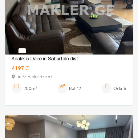
Kiralık 5 Daire in Saburtalo dist.
4197
in M.Aleksidze st.
200m²
Bul.
12
Oda.
5