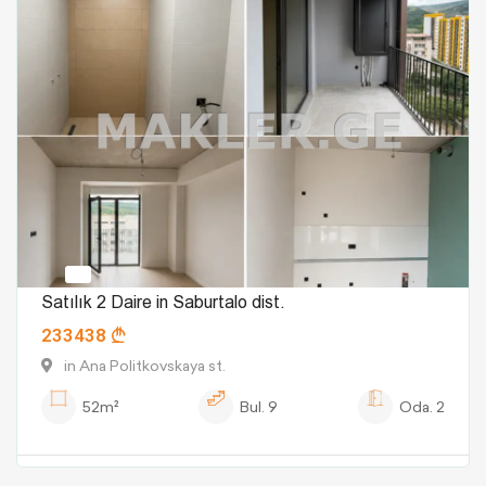
Satılık 2 Daire in Saburtalo dist.
233438
in Ana Politkovskaya st.
52m²
Bul.
9
Oda.
2