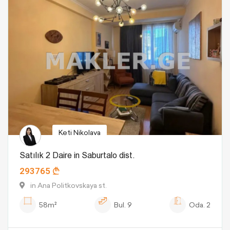
Keti Nikolava
Satılık 2 Daire in Saburtalo dist.
293765
in Ana Politkovskaya st.
58m²
Bul.
9
Oda.
2