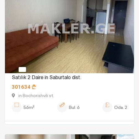
Satılık 2 Daire in Saburtalo dist.
301634
in Bochorishvili st.
56m²
Bul.
6
Oda.
2