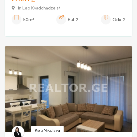
in Leo Kvadchadze st
50m²
Bul.
2
Oda.
2
Keti Nikolava