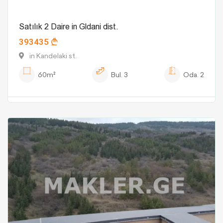
Satılık 2 Daire in Gldani dist.
393435
in Kandelaki st.
60m²
Bul.
3
Oda.
2