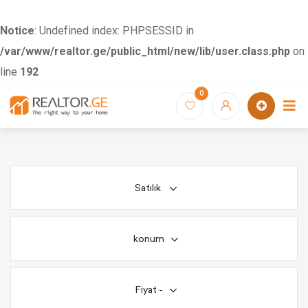
Notice
: Undefined index: PHPSESSID in
/var/www/realtor.ge/public_html/new/lib/user.class.php
on
line
192
Skip
0
to
content
Satılık
konum
Fiyat
-