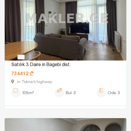
Satılık 3 Daire in Bagebi dist.
734412
in Tskneti highway
105m²
Bul.
3
Oda.
3