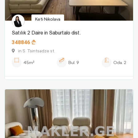
Keti Nikolava
Satılık 2 Daire in Saburtalo dist.
348846
in S. Tsintsadze st.
45m²
Bul.
9
Oda.
2