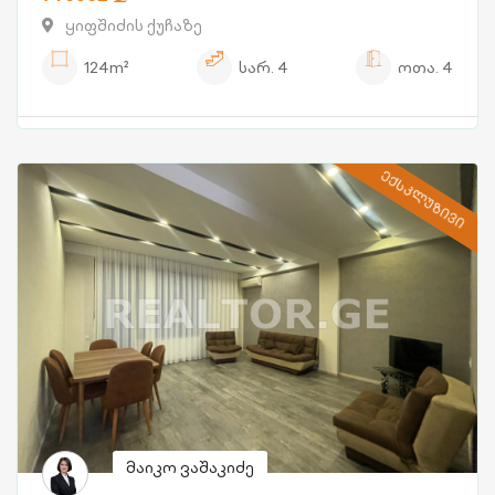
ყიფშიძის ქუჩაზე
124m²
სარ.
4
ოთა.
4
ᲔᲥᲡᲙᲚᲣᲖᲘᲕᲘ
მაიკო ვაშაკიძე