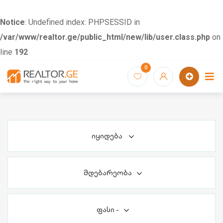
Notice
: Undefined index: PHPSESSID in
/var/www/realtor.ge/public_html/new/lib/user.class.php
on
line
192
Skip
0
to
content
იყიდება
მდებარეობა
ფასი
-