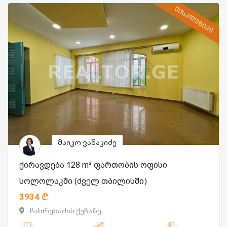
ᲔᲥᲡᲙᲚᲣᲖᲘᲕᲘ
მაიკო ვაშაკიძე
ქირავდება 128 m² ფართობის ოფისი
სოლოლაკში (ძველ თბილისში)
3934
ჩახრუხაძის ქუჩაზე