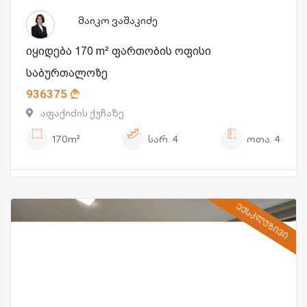
მაიკო ვაშაკიძე
იყიდება 170 m² ფართობის ოფისი
საბურთალოზე
936375
აფაქიძის ქუჩაზე
170m²
სარ.
4
ოთა.
4
ᲔᲥᲡᲙᲚᲣᲖᲘᲕᲘ