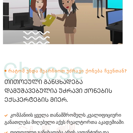
Choose
ᲠᲐᲢᲝᲛ ᲣᲜᲓᲐ ᲨᲔᲐᲠᲩᲘᲝᲗ ᲣᲫᲠᲐᲕᲘ ᲥᲝᲜᲔᲑᲐ ᲩᲕᲔᲜᲗᲐᲜ?
თითოეული განცხადება
დამუშავებულია უძრავი ქონების
ექსპერტების მიერ.
კომპანიის ყველა თანამშრომელს კვალიფიციური
განათლება მიღებული აქვს რეალტორთა აკადემიაში.
თითოეული განცხადება არის ავთენტური და