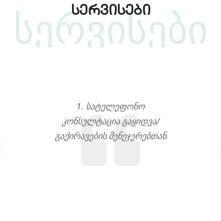
სერვისები
სერვისები
აკადემიაში
1. სატელეფონო
2. რეალტ
ეალტორის
კონსულტაცია გაყიდვა/
კონსულ
ბა.
გაქირავების მენეჯერებთან
ქონების 