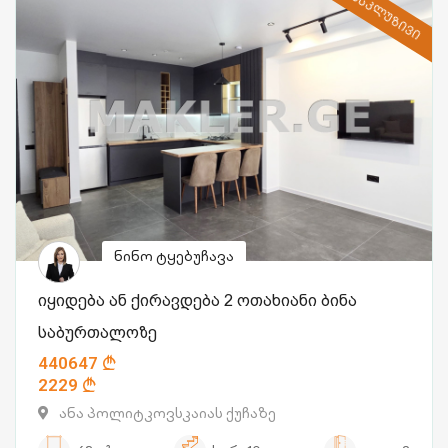
ᲔᲥᲡᲙᲚᲣᲖᲘᲕᲘ
ნინო ტყებუჩავა
იყიდება ან ქირავდება 2 ოთახიანი ბინა
საბურთალოზე
440647
2229
ანა პოლიტკოვსკაიას ქუჩაზე