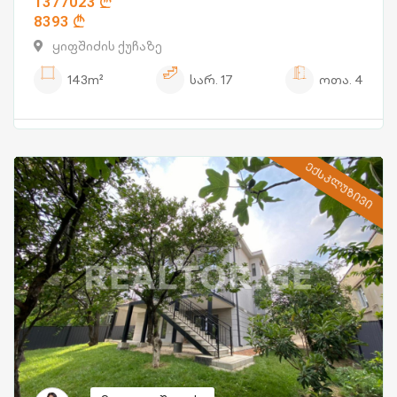
1377023
8393
ყიფშიძის ქუჩაზე
143m²
სარ.
17
ოთა.
4
ᲔᲥᲡᲙᲚᲣᲖᲘᲕᲘ