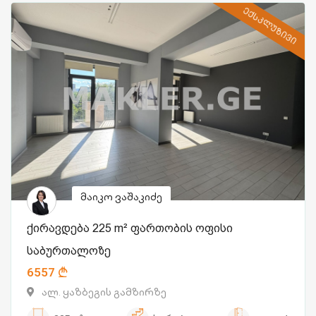
ᲔᲥᲡᲙᲚᲣᲖᲘᲕᲘ
მაიკო ვაშაკიძე
ქირავდება 225 m² ფართობის ოფისი
საბურთალოზე
6557
ალ. ყაზბეგის გამზირზე