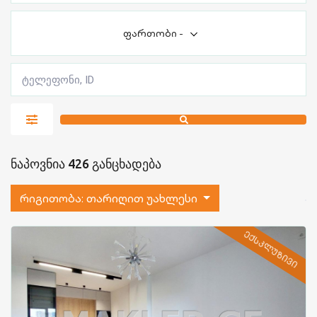
ფართობი
-
ნაპოვნია 426 განცხადება
რიგითობა:
თარიღით უახლესი
ᲔᲥᲡᲙᲚᲣᲖᲘᲕᲘ