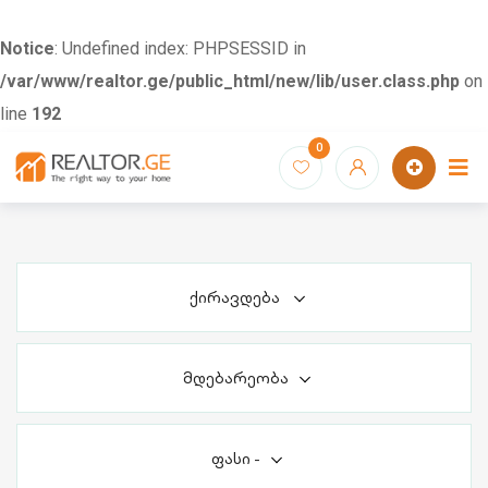
Notice
: Undefined index: PHPSESSID in
/var/www/realtor.ge/public_html/new/lib/user.class.php
on
line
192
Skip
0
to
content
ქირავდება
მდებარეობა
ფასი
-