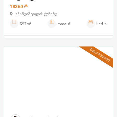
18360
უჩანეიშვილის ქუჩაზე
597m²
ოთა.
6
საძ.
4
ᲔᲥᲡᲙᲚᲣᲖᲘᲕᲘ