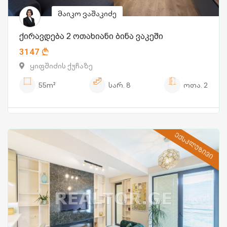
მაიკო ვაშაკიძე
ქირავდება 2 ოთახიანი ბინა ვაკეში
3147
ყიფშიძის ქუჩაზე
55m²
სარ.
8
ოთა.
2
ᲔᲥᲡᲙᲚᲣᲖᲘᲕᲘ