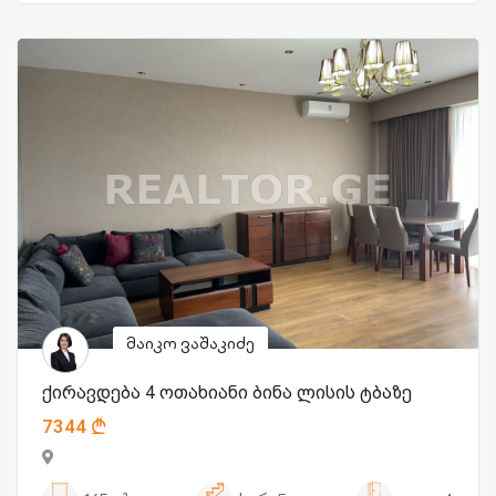
მაიკო ვაშაკიძე
ქირავდება 4 ოთახიანი ბინა ლისის ტბაზე
7344