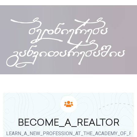
bedniereba
ganviTarebaSia
BECOME_A_REALTOR
LEARN_A_NEW_PROFESSION_AT_THE_ACADEMY_OF_RE