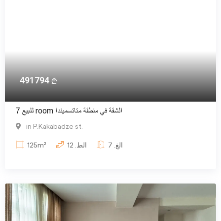
491794
للبيع 7 room الشقة في منطقة متاتسميندا
in P.Kakabadze st.
الغ.
7
الط.
12
125m²