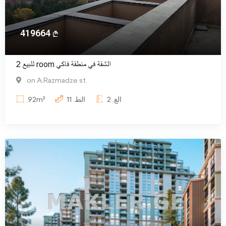
419664
للبيع 2 room الشقة في منطقة فاكي
on A.Razmadze st.
الغ.
2
الط.
11
92m²