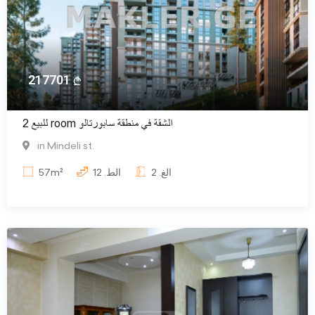
217701
للبيع 2 room الشقة في منطقة سابورتالو
in Mindeli st.
الغ.
2
الط.
12
57m²