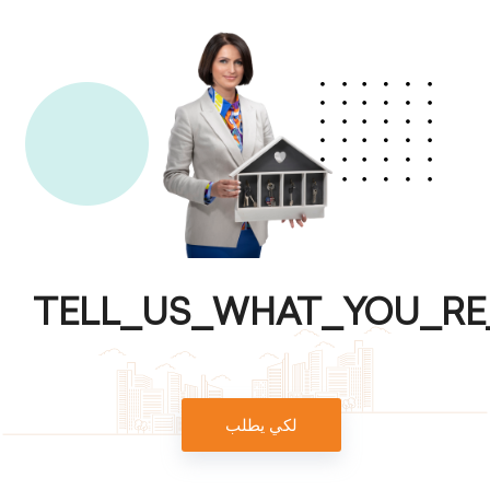
TELL_US_WHAT_YOU_RE
لكي يطلب