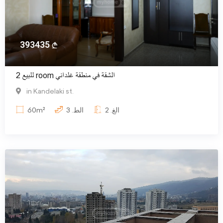
393435
للبيع 2 room الشقة في منطقة غلداني
in Kandelaki st.
الغ.
2
الط.
3
60m²