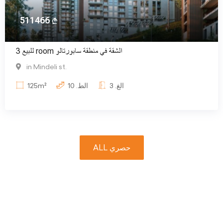
511466
للبيع 3 room الشقة في منطقة سابورتالو
in Mindeli st.
الغ.
3
الط.
10
125m²
ALL حصري