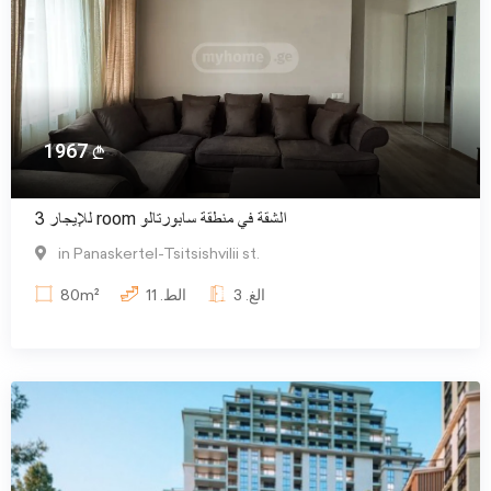
1967
للإيجار 3 room الشقة في منطقة سابورتالو
in Panaskertel-Tsitsishvilii st.
الغ.
3
الط.
11
80m²