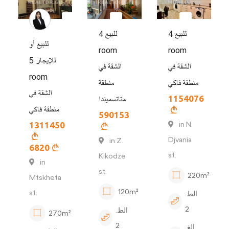
للبيع 4
للبيع 4
للبيع أو
room
room
للإيجار 5
الشقة في
الشقة في
room
منطقة فاكي
منطقة
الشقة في
1154076
متاتسميندا
منطقة فاكي
590153
in N.
1311450
Djvania
in Z.
6820
st.
Kikodze
in
st.
220m²
Mtskheta
120m²
st.
الط.
2
الط.
270m²
2
الغ.