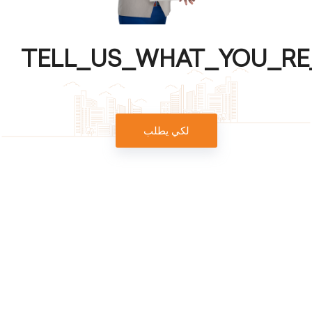
TELL_US_WHAT_YOU_RE
لكي يطلب