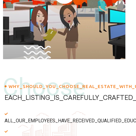
Choose
WHY_SHOULD_YOU_CHOOSE_REAL_ESTATE_WITH_
EACH_LISTING_IS_CAREFULLY_CRAFTED
ALL_OUR_EMPLOYEES_HAVE_RECEIVED_QUALIFIED_EDU