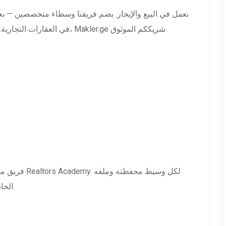
نعمل في البيع والإيجار. يضم فريقنا وسطاء متخصصين — بع
في العقارات التجارية. مع أكثر من 1000 صفقة ناجحة وآلاف العملاء الراضين، Makler.ge شريككم الموثوق.
الخاص — تواصلوا معنا للإيجار أو البيع أو المساحات التجارية.