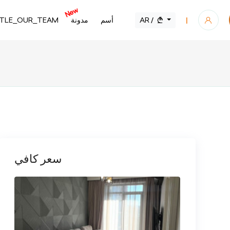
New
AR /
أسم
مدونة
ITLE_OUR_TEAM
|
سعر كافي