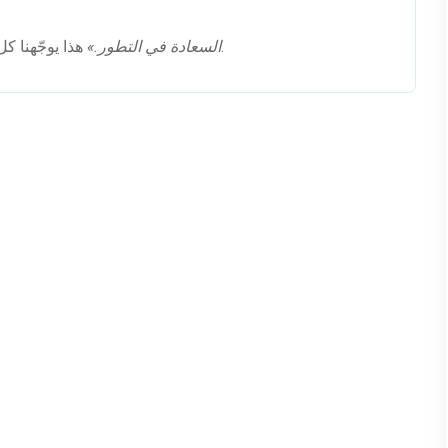
هذا يوجّهنا كل يوم — ننمّي فريقنا وندعم عملاءنا ونصنع تغييرًا إيجابيًا.
«السعادة في التطور.»