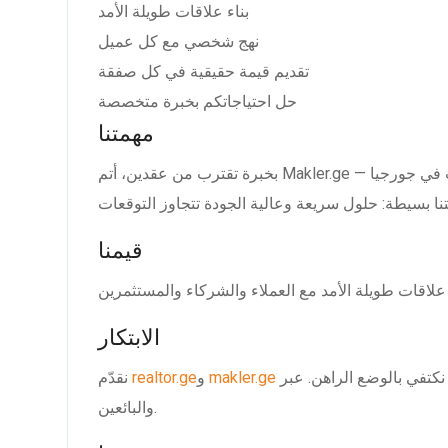
بناء علاقات طويلة الأمد
نهج شخصي مع كل عميل
تقديم قيمة حقيقية في كل صفقة
حل احتياجاتكم بخبرة متخصصة
مهمتنا
بخبرة تقترب من عقدين، أتم Makler.ge آلاف الصفقات الناجحة. ندير أحد أكبر قواعد بيانات العقارات في جورجيا —
قيمنا
الابتكار
 نكتفي بالوضع الراهن. عبر
makler.ge
و
realtor.ge
نقدّم Smart Manager AI — تقنية تبسّط العملية للمشترين
والبائعين.