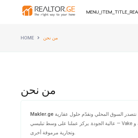
MENU_ITEM_TITLE_REA
من نحن
HOME
من نحن
هي منصة العقارات الرائدة في جورجيا. لأكثر من 20 عامًا نتصدر السوق المحلي ونقدّم حلول عقارية
Makler.ge
عالية الجودة. يركز عملنا على وسط تبليسي — Vake وتبليسي القديمة وSaburtalo وDigomi ومناطق سكنية
وتجارية مرموقة أخرى.