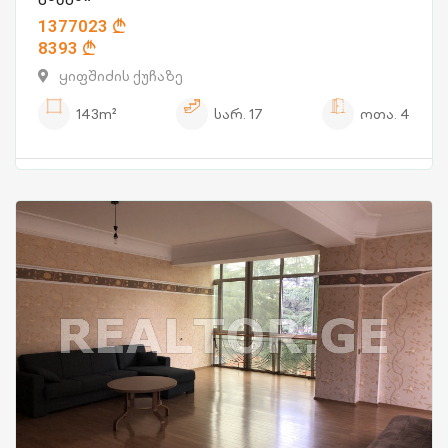
1377023
8393
ყიფშიძის ქუჩაზე
143m²
სარ.
17
ოთა.
4