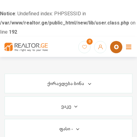
Notice
: Undefined index: PHPSESSID in
/var/www/realtor.ge/public_html/new/lib/user.class.php
on
line
192
Skip
0
to
content
ქირავდება ბინა
ვაკე
ფასი
-