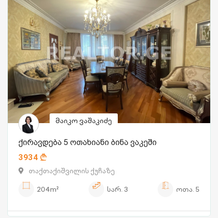
მაიკო ვაშაკიძე
ქირავდება 5 ოთახიანი ბინა ვაკეში
3934
თაქთაქიშვილის ქუჩაზე
204m²
სარ.
3
ოთა.
5