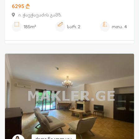
6295
ი. ჭავჭავაძის გამზ.
185m²
სარ.
2
ოთა.
4