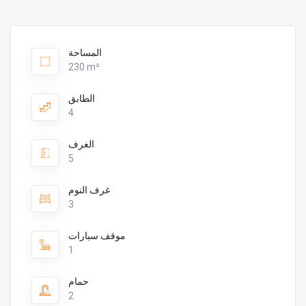
المساحة
230 m²
الطابق
4
الغرف
5
غرف النوم
3
موقف سيارات
1
حمام
2