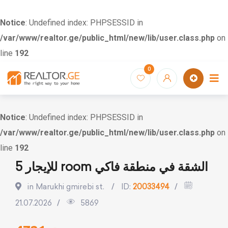
Notice
: Undefined index: PHPSESSID in
/var/www/realtor.ge/public_html/new/lib/user.class.php
on
line
192
Skip
0
to
content
Notice
: Undefined index: PHPSESSID in
/var/www/realtor.ge/public_html/new/lib/user.class.php
on
line
192
للإيجار 5 room الشقة في منطقة فاكي
in Marukhi gmirebi st.
ID:
20033494
21.07.2026
5869