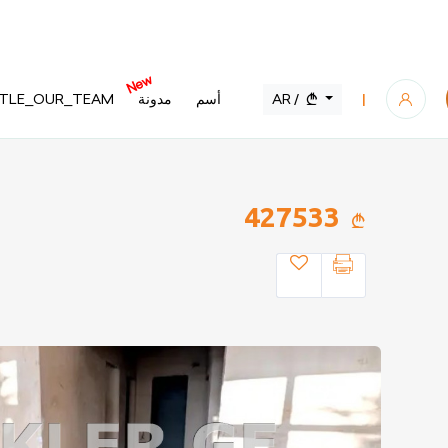
New
AR /
أسم
مدونة
ITLE_OUR_TEAM
|
427533