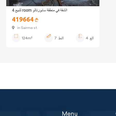
للبيع 4 room الشقة في منطقة سابورتالو
419664
in Sairme st.
الغ.
4
الط.
7
124m²
Menu