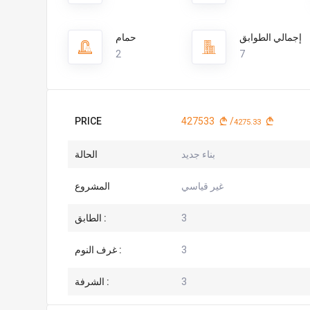
إجمالي الطوابق
حمام
2
7
PRICE
427533
/
4275.33
بناء جديد
الحالة
غير قياسي
المشروع
3
الطابق :
3
غرف النوم :
3
الشرفة :