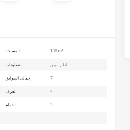
100 m²
المساحة
اطار أبيض
التصليحات
7
إجمالي الطوابق :
4
الغرف :
2
حمام :