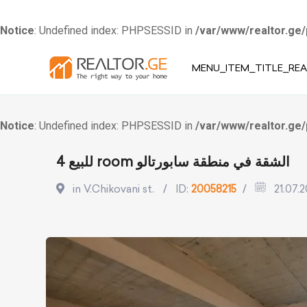
Notice
: Undefined index: PHPSESSID in
/var/www/realtor.ge/
Skip
MENU_ITEM_TITLE_REA
to
content
Notice
: Undefined index: PHPSESSID in
/var/www/realtor.ge/
للبيع 4 room الشقة في منطقة سابورتالو
in V.Chikovani st.
ID:
20058215
21.07.