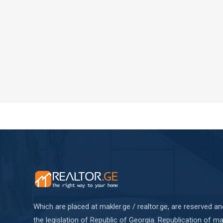
Which are placed at makler.ge / realtor.ge, are reserved a
the legislation of Republic of Georgia. Republication of mat