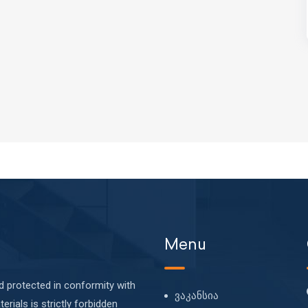
Menu
nd protected in conformity with
ვაკანსია
erials is strictly forbidden