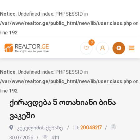
Notice
: Undefined index: PHPSESSID in
/var/www/realtor.ge/public_html/new/lib/user.class.php
on
line
192
Skip
0
to
content
Notice
: Undefined index: PHPSESSID in
/var/www/realtor.ge/public_html/new/lib/user.class.php
on
line
192
ქირავდება 5 ოთახიანი ბინა
ვაკეში
კეკელიძის ქუჩაზე
ID:
20048217
30.07.2026
4111