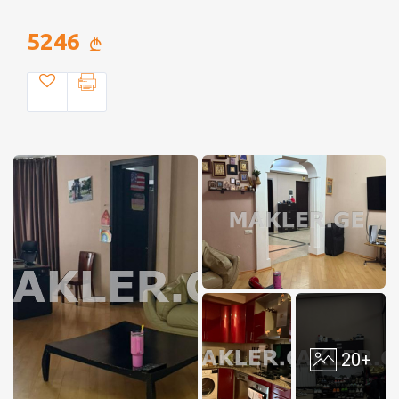
5246
20+