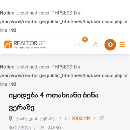
Notice
: Undefined index: PHPSESSID in
/var/www/realtor.ge/public_html/new/lib/user.class.php
on
line
192
Skip
0
to
content
Notice
: Undefined index: PHPSESSID in
/var/www/realtor.ge/public_html/new/lib/user.class.php
on
line
192
იყიდება 4 ოთახიანი ბინა
ვერაზე
ქიაჩელის ქუჩაზე
ID:
20034119
30.07.2026
24680