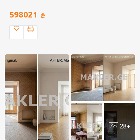
598021
28+