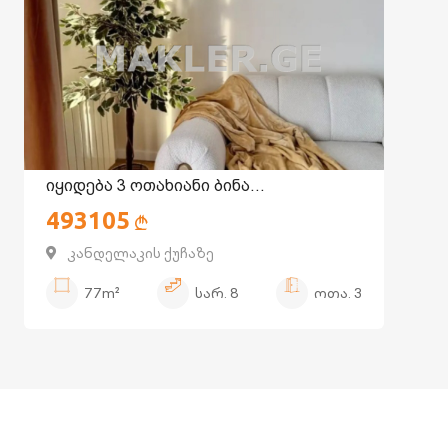
იყიდება 3 ოთახიანი ბინა
ი
493105
საბურთალოზე
ს
კანდელაკის ქუჩაზე
77m²
სარ.
8
ოთა.
3