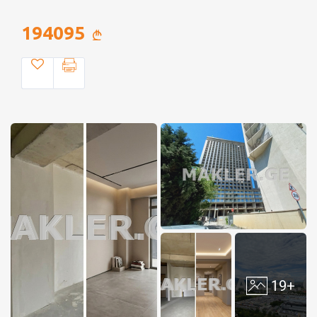
194095
19+