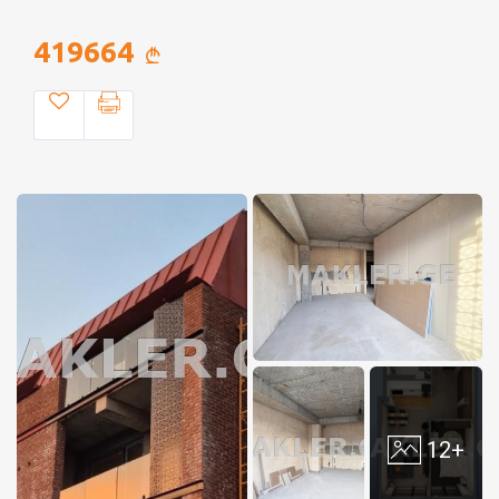
419664
12+