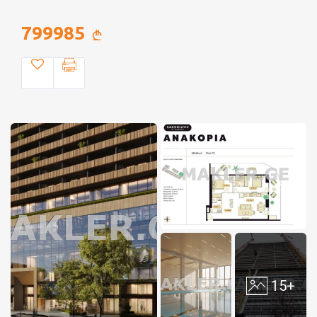
799985
15+