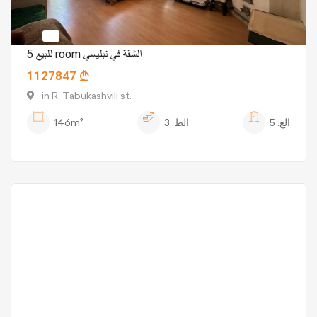
للبيع 5 room الشقة في تبليسي
1127847
in R. Tabukashvili st.
الغ.
5
الط.
3
146m²