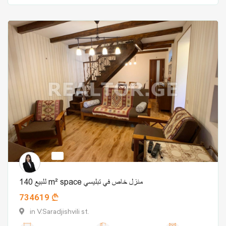
للبيع 140 m² space منزل خاص في تبليسي
734619
in V.Saradjishvili st.