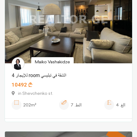
Maiko Vashakidze
للإيجار 4 room الشقة في تبليسي
10492
in Shevchenko st.
الغ.
4
الط.
7
202m²