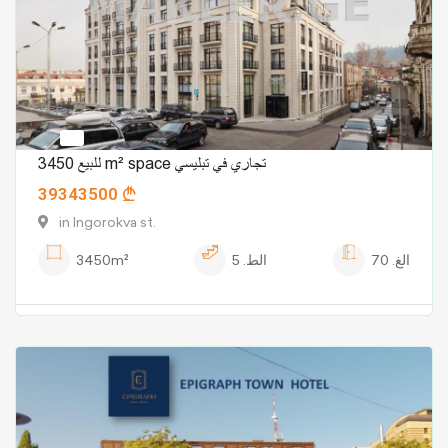
للبيع 3450 m² space تجاري في تبليسي
39343500
in Ingorokva st.
الغ.
70
الط.
5
3450m²