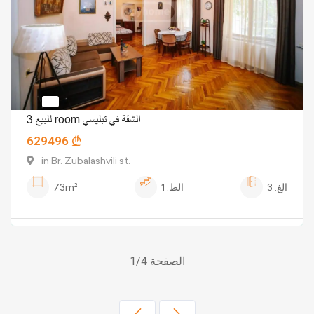
للبيع 3 room الشقة في تبليسي
629496
in Br. Zubalashvili st.
الغ.
3
الط.
1
73m²
الصفحة 1/4