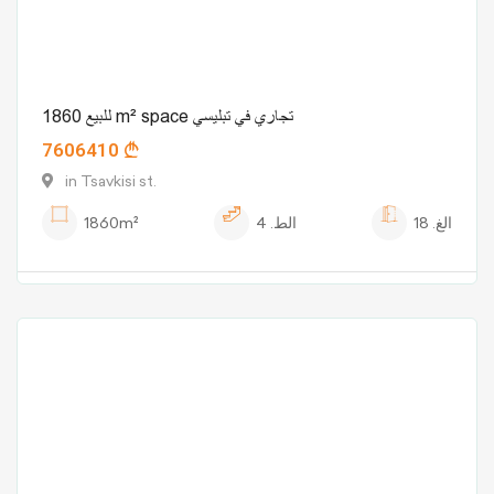
للبيع 1860 m² space تجاري في تبليسي
7606410
in Tsavkisi st.
الغ.
18
الط.
4
1860m²