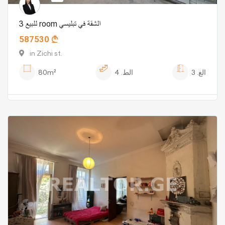
للبيع 3 room الشقة في تبليسي
587530
in Zichi st.
الغ.
3
الط.
4
80m²