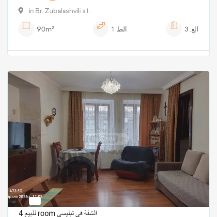
in Br. Zubalashvili st.
الغ.
3
الط.
1
90m²
للبيع 4 room الشقة في تبليسي