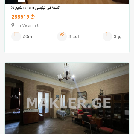
للبيع 3 room الشقة في تبليسي
288519
in Vezini st.
الغ.
3
الط.
3
60m²