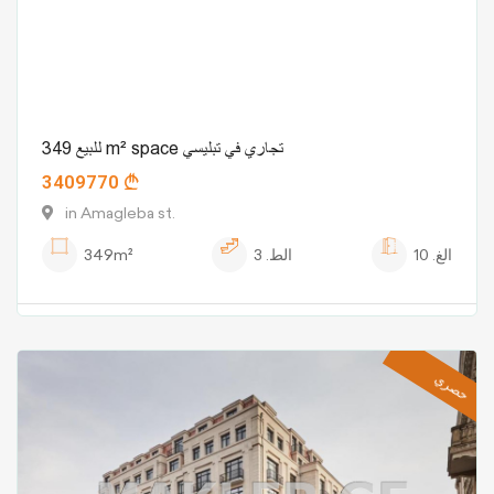
للبيع 349 m² space تجاري في تبليسي
3409770
in Amagleba st.
الغ.
10
الط.
3
349m²
حصري