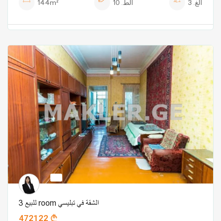
الغ.
3
الط.
10
144m²
للبيع 3 room الشقة في تبليسي
472122