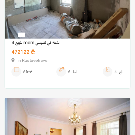
للبيع 4 room الشقة في تبليسي
472122
in Rustaveli ave.
الغ.
4
الط.
6
61m²