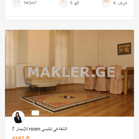
غرف.
4
الغ.
5
140m²
للإيجار 7 room الشقة في تبليسي
4197