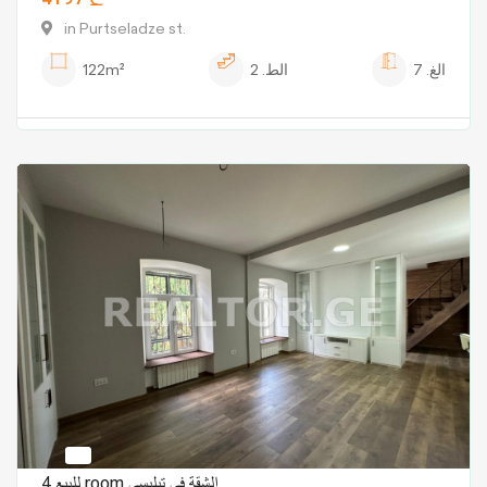
in Purtseladze st.
الغ.
7
الط.
2
122m²
للبيع 4 room الشقة في تبليسي