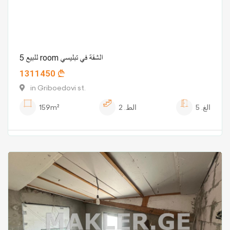
للبيع 5 room الشقة في تبليسي
1311450
in Griboedovi st.
الغ.
5
الط.
2
159m²