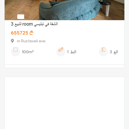
للبيع 3 room الشقة في تبليسي
655725
in Rustaveli ave.
الغ.
3
الط.
1
100m²