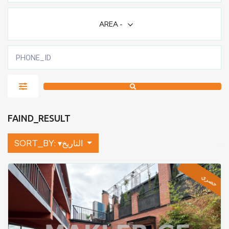
AREA
-
FAIND_RESULT
▾التاريخ
SORT_BY:
حصري