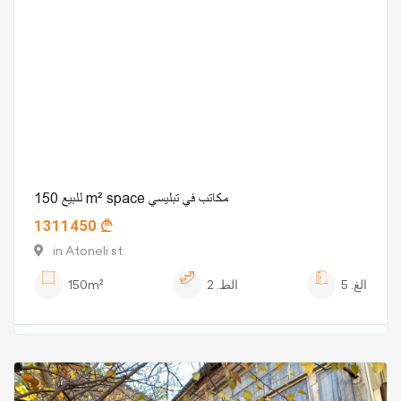
للبيع 150 m² space مكاتب في تبليسي
1311450
in Atoneli st.
الغ.
5
الط.
2
150m²