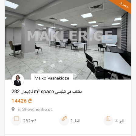
حصري
Maiko Vashakidze
للإيجار 282 m² space مكاتب في تبليسي
14426
in Shevchenko st.
الغ.
4
الط.
1
282m²