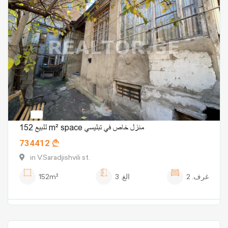
للبيع 152 m² space منزل خاص في تبليسي
734412
in V.Saradjishvili st.
غرف.
2
الغ.
3
152m²