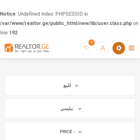
Notice
: Undefined index: PHPSESSID in
/var/www/realtor.ge/public_html/new/lib/user.class.php
on
line
192
Skip
0
to
content
للبيع
تبليسي,
PRICE
-