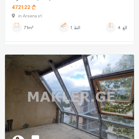
472122
in Arsena st.
الغ.
4
الط.
1
71m²