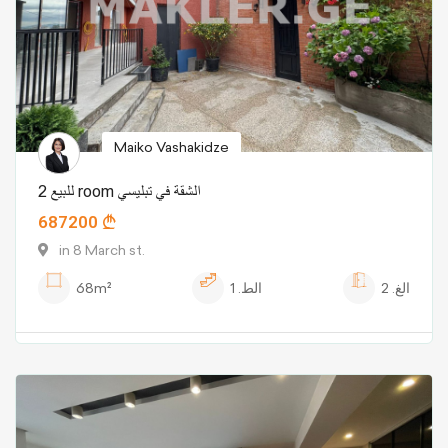
Maiko Vashakidze
للبيع 2 room الشقة في تبليسي
687200
in 8 March st.
الغ.
2
الط.
1
68m²