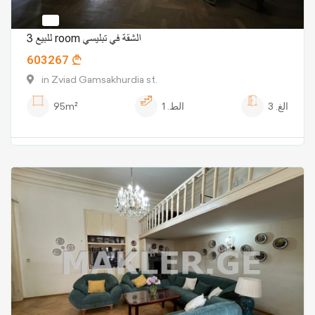
للبيع 3 room الشقة في تبليسي
603267
in Zviad Gamsakhurdia st.
الغ.
3
الط.
1
95m²