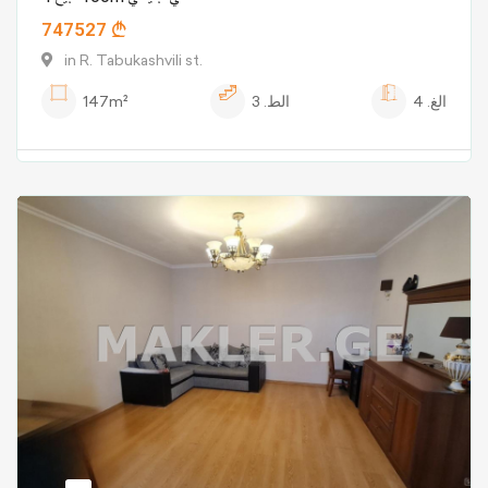
747527
in R. Tabukashvili st.
الغ.
4
الط.
3
147m²