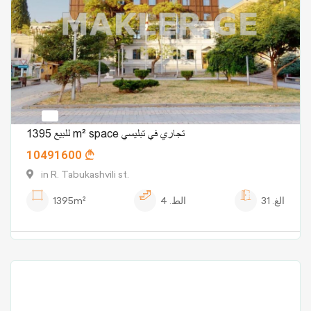
للبيع 1395 m² space تجاري في تبليسي
10491600
in R. Tabukashvili st.
الغ.
31
الط.
4
1395m²