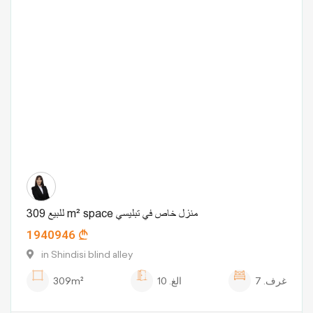
للبيع 309 m² space منزل خاص في تبليسي
1940946
in Shindisi blind alley
غرف.
7
الغ.
10
309m²