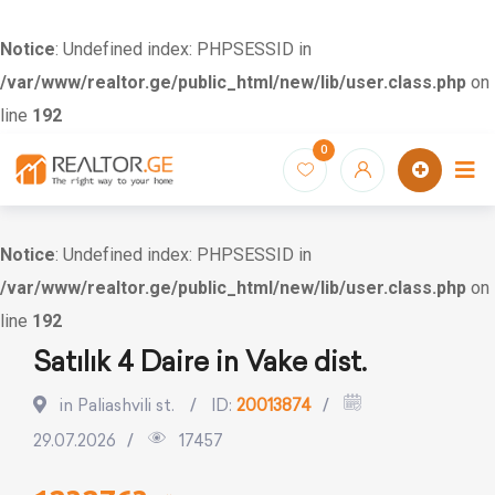
Notice
: Undefined index: PHPSESSID in
/var/www/realtor.ge/public_html/new/lib/user.class.php
on
line
192
Skip
0
to
content
Notice
: Undefined index: PHPSESSID in
/var/www/realtor.ge/public_html/new/lib/user.class.php
on
line
192
Satılık 4 Daire in Vake dist.
in Paliashvili st.
ID:
20013874
29.07.2026
17457