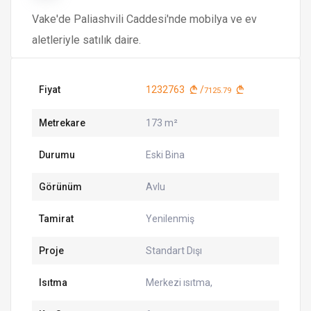
Vake'de Paliashvili Caddesi'nde mobilya ve ev
aletleriyle satılık daire.
Fiyat
1232763
/
7125.79
Metrekare
173 m²
Durumu
Eski Bina
Görünüm
Avlu
Tamirat
Yenilenmiş
Proje
Standart Dışı
Isıtma
Merkezi ısıtma,