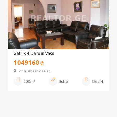
Satılık 4 Daire in Vake
1049160
on Ir. Abashidze st.
200m²
Bul.
6
Oda.
4