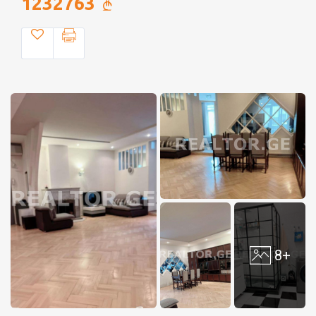
1232763
8+