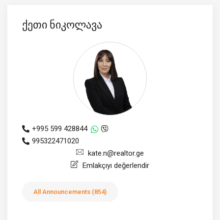
ქეთი ნიკოლავა
+995 599 428844
995322471020
kate.n@realtor.ge
Emlakçıyı değerlendir
All Announcements (854)