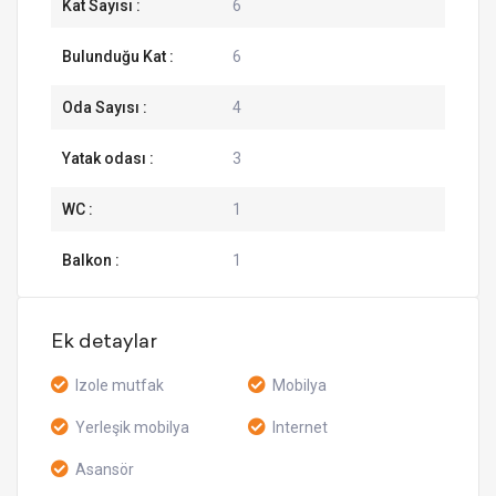
Kat Sayısı :
6
Bulunduğu Kat :
6
Oda Sayısı :
4
Yatak odası :
3
WC :
1
Balkon :
1
Ek detaylar
Izole mutfak
Mobilya
Yerleşik mobilya
Internet
Asansör