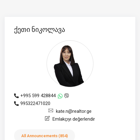
ქეთი ნიკოლავა
+995 599 428844
995322471020
kate.n@realtor.ge
Emlakçıyı değerlendir
All Announcements (854)