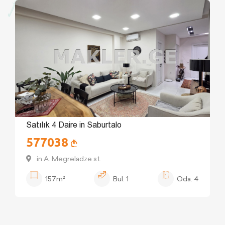
Satılık 4 Daire in Saburtalo
577038
in A. Megreladze st.
157m²
Bul.
1
Oda.
4