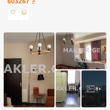
603267
8+