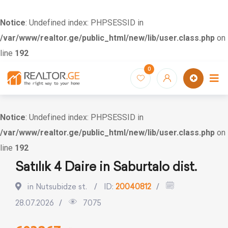
Notice
: Undefined index: PHPSESSID in
/var/www/realtor.ge/public_html/new/lib/user.class.php
on
line
192
Skip
0
to
content
Notice
: Undefined index: PHPSESSID in
/var/www/realtor.ge/public_html/new/lib/user.class.php
on
line
192
Satılık 4 Daire in Saburtalo dist.
in Nutsubidze st.
ID:
20040812
28.07.2026
7075