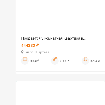
Продается 3 комнатная Квартира в
444382
Сабуртало
на ул. Шартава
105m²
Эта.
6
Ком.
3