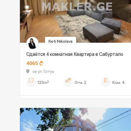
Keti Nikolava
Сдаётся 4 комнатная Квартира в Сабуртало
4065
на ул. Готуа
133m²
Эта.
2
Ком.
4