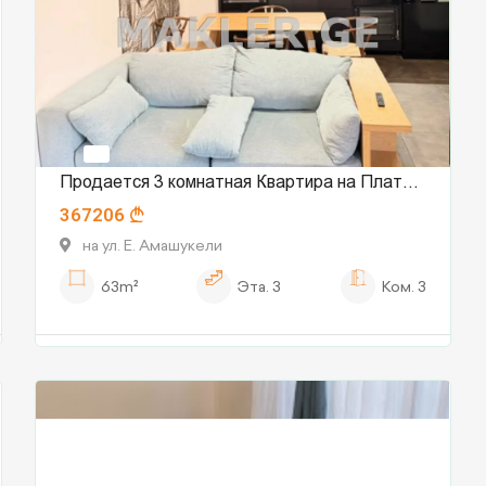
Продается 3 комнатная Квартира на Плато
367206
Нуцебидзе
на ул. Е. Амашукели
63m²
Эта.
3
Ком.
3