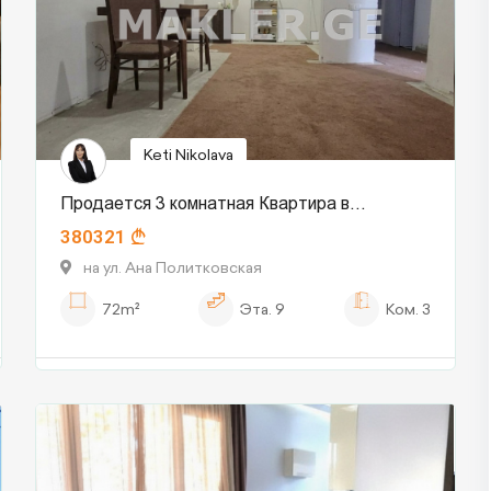
Keti Nikolava
Продается 3 комнатная Квартира в
380321
Сабуртало
на ул. Ана Политковская
72m²
Эта.
9
Ком.
3