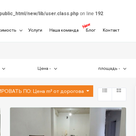
public_html/new/lib/user.class.php
on line
192
New
жимость
Услуги
Наша команда
Блог
Контакт
Цена
-
площадь
-
РОВАТЬ ПО:
Цена m² от дорогова