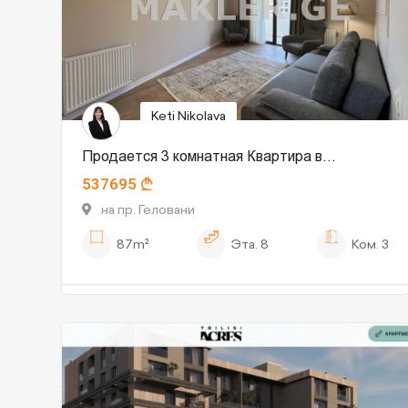
Keti Nikolava
Продается 3 комнатная Квартира в
537695
Сабуртало
на пр. Геловани
87m²
Эта.
8
Ком.
3