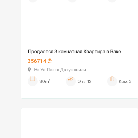
Продается 3 комнатная Квартира в Ваке
356714
На Ул. Паата Датуашвили
80m²
Эта.
12
Ком.
3