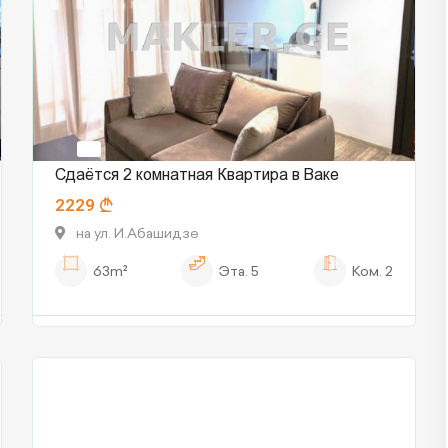
Сдаётся 2 комнатная Квартира в Ваке
2229
на ул. И.Абашидзе
63m²
Эта.
5
Ком.
2