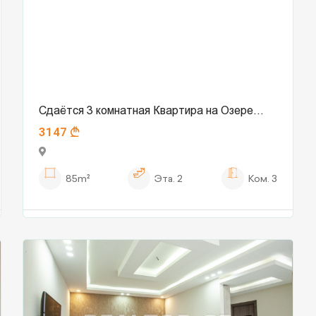
Сдаётся 3 комнатная Квартира на Озере
3147
Лиси
85m²
Эта.
2
Ком.
3