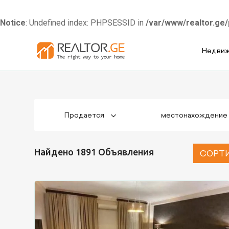
Notice
: Undefined index: PHPSESSID in
/var/www/realtor.ge/
Skip
Недви
to
content
Продается
местонахождение
Найдено 1891 Объявления
СОРТИ