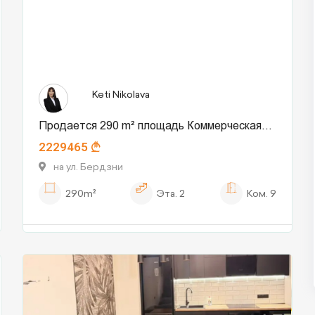
Keti Nikolava
Продается 290 m² площадь Коммерческая
2229465
площадь в Ортачале
на ул. Бердзни
290m²
Эта.
2
Ком.
9