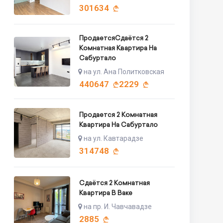
301634
ПродаетсяСдаётся 2
Комнатная Квартира На
Сабуртало
на ул. Ана Политковская
440647
2229
Продается 2 Комнатная
Квартира На Сабуртало
на ул. Кавтарадзе
314748
Сдаётся 2 Комнатная
Квартира В Ваке
на пр. И. Чавчавадзе
2885