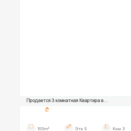
Продается 3 комнатная Квартира в
577038
Сабуртало
на ул. М. Баланчивадзе
100m²
Эта.
5
Ком.
3