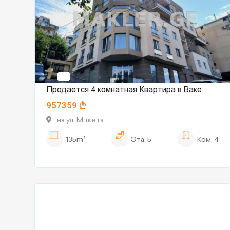
Продается 4 комнатная Квартира в Ваке
957359
на ул. Мцкета
135m²
Эта.
5
Ком.
4