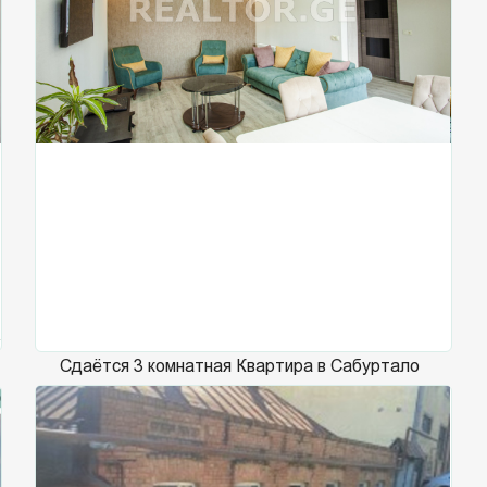
Сдаётся 3 комнатная Квартира в Сабуртало
2623
на ул. Шартава
78m²
Эта.
13
Ком.
3