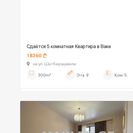
Сдаётся 5 комнатная Квартира в Ваке
18360
на ул. Шатберашвили
300m²
Эта.
9
Ком.
5