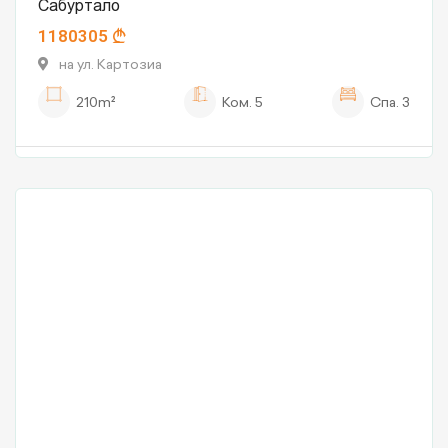
Сабуртало
1180305
на ул. Картозиа
210m²
Ком.
5
Спа.
3