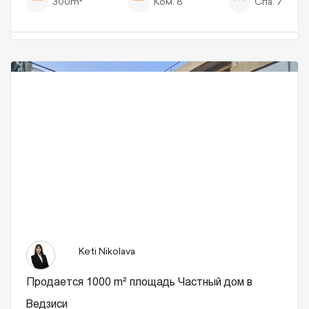
300m²
Ком.
8
Спа.
7
Keti Nikolava
Продается 1000 m² площадь Частный дом в
Ведзиси