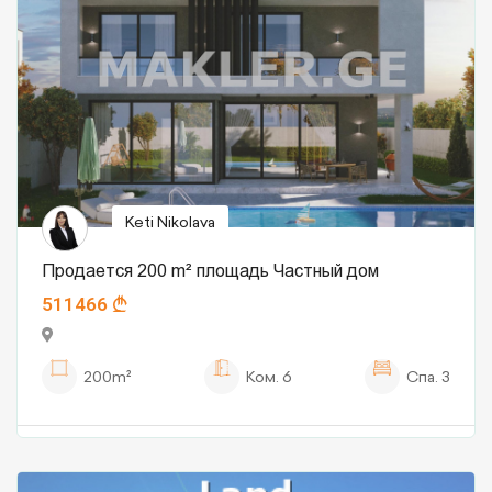
Keti Nikolava
Продается 200 m² площадь Частный дом
511466
200m²
Ком.
6
Спа.
3