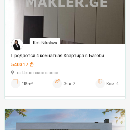
Keti Nikolava
Продается 4 комнатная Квартира в Багеби
540317
на Цкнетское шоссе
118m²
Эта.
7
Ком.
4