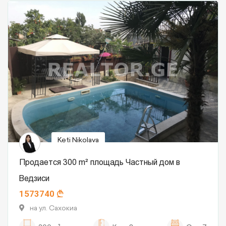
Keti Nikolava
Продается 300 m² площадь Частный дом в
Ведзиси
1573740
на ул. Сахокиа