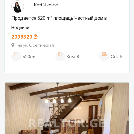
Keti Nikolava
Продается 520 m² площадь Частный дом в
Ведзиси
2098320
на ул. Осетинская
520m²
Ком.
8
Спа.
5