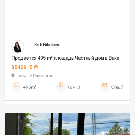
Keti Nikolava
Продается 495 m² площадь Частный дом в Ваке
3540915
на ул. А.Размадзе
495m²
Ком.
8
Спа.
7