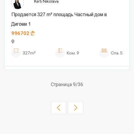
Keti Nikolava
Продается 327 m² площадь Частный дом в
Дигоми 1
996702
327m²
Ком.
9
Спа.
5
Страница 9/36