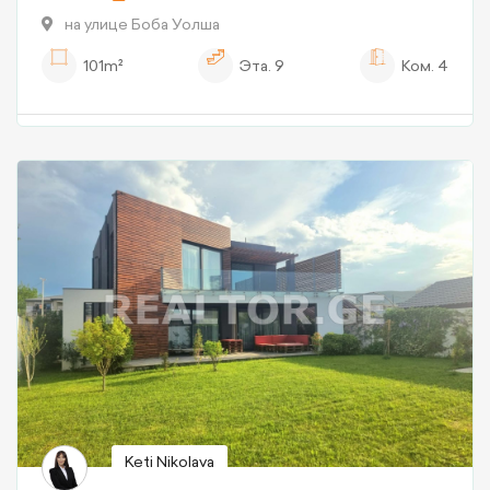
на улице Боба Уолша
101m²
Эта.
9
Ком.
4
Keti Nikolava