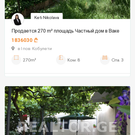
Keti Nikolava
Продается 270 m² площадь Частный дом в Ваке
1836030
в I пов. Кобулети
270m²
Ком.
8
Спа.
3