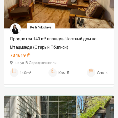
Keti Nikolava
Продается 140 m² площадь Частный дом на
Мтацминда (Старый Тбилиси)
734619
на ул. В.Сараджишвили
140m²
Ком.
5
Спа.
4