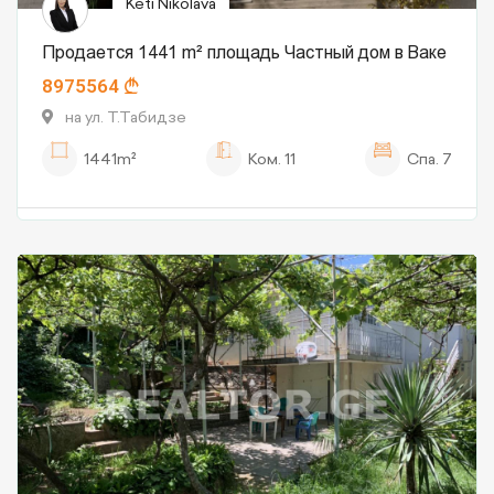
Keti Nikolava
Продается 1441 m² площадь Частный дом в Ваке
8975564
на ул. Т.Табидзе
1441m²
Ком.
11
Спа.
7