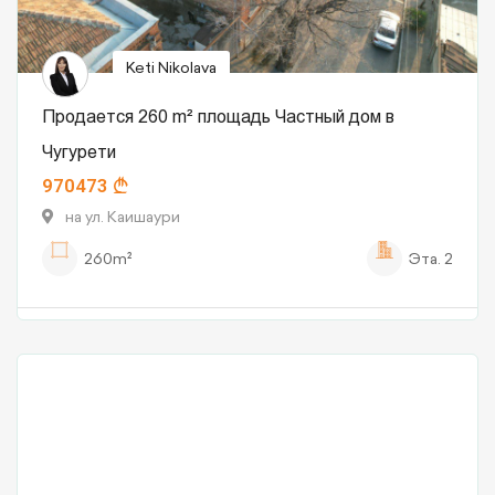
Keti Nikolava
Продается 260 m² площадь Частный дом в
Чугурети
970473
на ул. Каишаури
260m²
Эта.
2