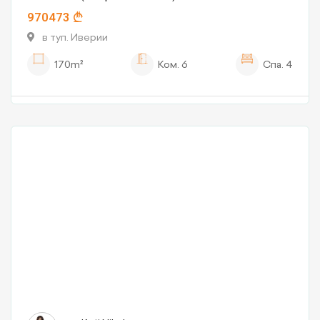
970473
в туп. Иверии
170m²
Ком.
6
Спа.
4