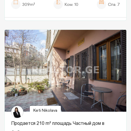
309m²
Ком.
10
Спа.
7
Keti Nikolava
Продается 210 m² площадь Частный дом в