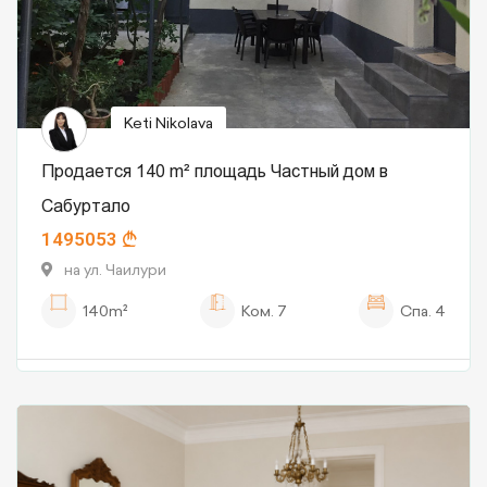
Keti Nikolava
Продается 140 m² площадь Частный дом в
Сабуртало
1495053
на ул. Чаилури
140m²
Ком.
7
Спа.
4