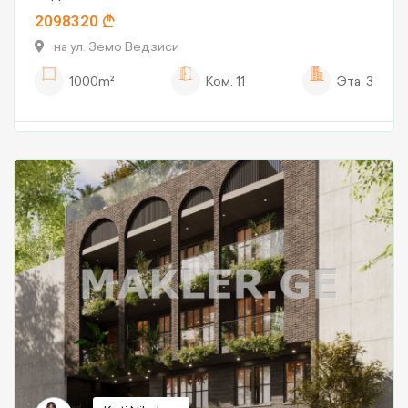
2098320
на ул. Земо Ведзиси
1000m²
Ком.
11
Эта.
3