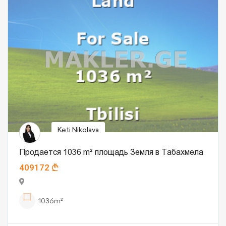
Keti Nikolava
Продается 1036 m² площадь Земля в Табахмела
409172
1036m²