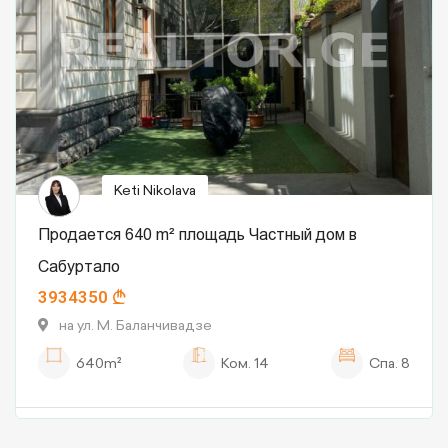
Keti Nikolava
Продается 640 m² площадь Частный дом в
Сабуртало
3934350
на ул. М. Баланчивадзе
640m²
Ком.
14
Спа.
8