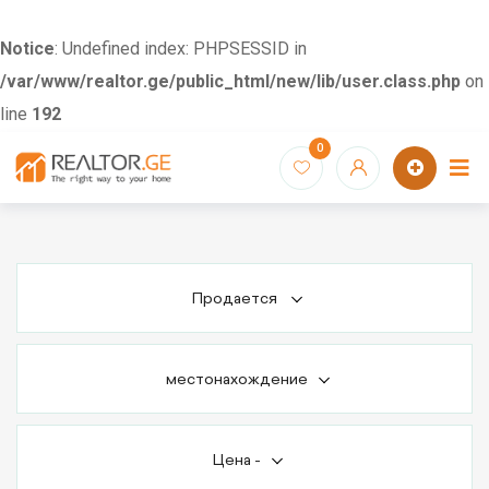
Notice
: Undefined index: PHPSESSID in
/var/www/realtor.ge/public_html/new/lib/user.class.php
on
line
192
Skip
0
to
content
Продается
местонахождение
Цена
-