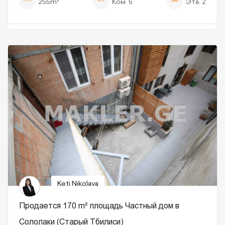
255m²
Ком.
5
Эта.
2
Keti Nikolava
Продается 170 m² площадь Частный дом в
Сололаки (Старый Тбилиси)