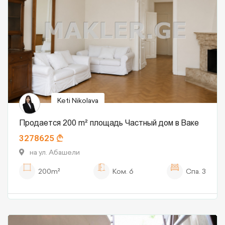
Keti Nikolava
Продается 200 m² площадь Частный дом в Ваке
3278625
на ул. Абашели
200m²
Ком.
6
Спа.
3