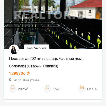
Keti Nikolava
Продается 202 m² площадь Частный дом в
Сололаки (Старый Тбилиси)
1298336
на ул. Ханцтели
202m²
Ком.
5
Спа.
4