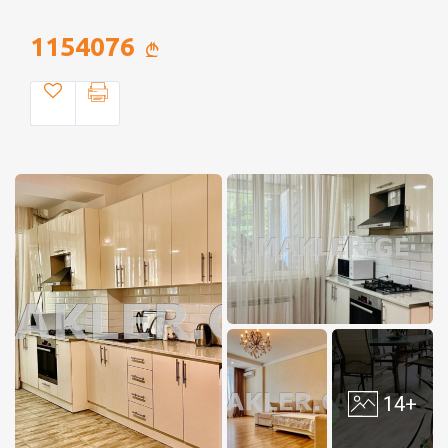
1154076
14+