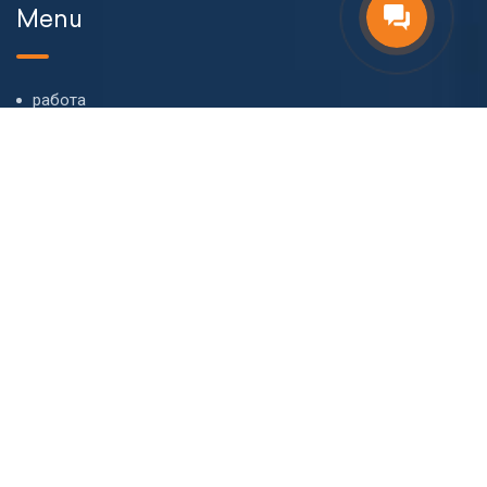
Menu
работа
О компании
Наша команда
Блог
FAQ
Контакт
CONTACT
I. Chavchavadze ave. 66, 0162 Tbilisi, Georgia