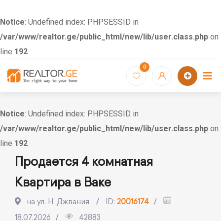
Notice
: Undefined index: PHPSESSID in
/var/www/realtor.ge/public_html/new/lib/user.class.php
on
line
192
Skip
0
to
content
Notice
: Undefined index: PHPSESSID in
/var/www/realtor.ge/public_html/new/lib/user.class.php
on
line
192
Продается 4 комнатная
Квартира в Ваке
на ул. Н. Джвания
ID:
20016174
18.07.2026
42883