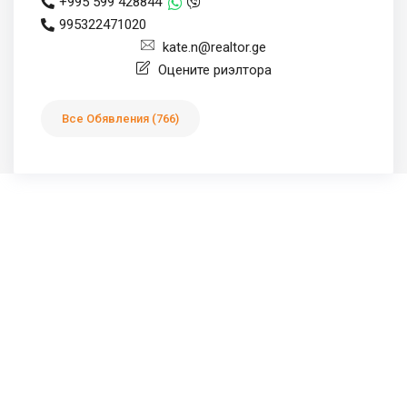
+995 599 428844
995322471020
kate.n@realtor.ge
Оцените риэлтора
Все Обявления (766)