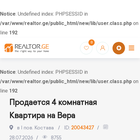
Notice
: Undefined index: PHPSESSID in
/var/www/realtor.ge/public_html/new/lib/user.class.php
on
line
192
Skip
0
to
content
Notice
: Undefined index: PHPSESSID in
/var/www/realtor.ge/public_html/new/lib/user.class.php
on
line
192
Продается 4 комнатная
Квартира на Вера
в I пов. Костава
ID:
20043427
28.07.2026
8755