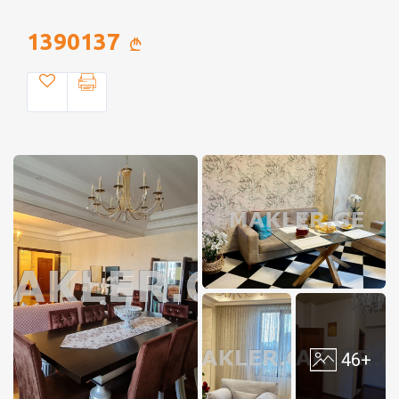
1390137
46+