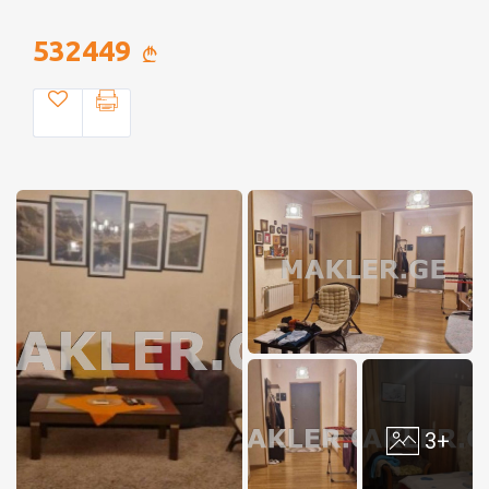
532449
3+