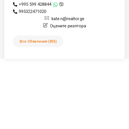
+995 599 428844
995322471020
kate.n@realtor.ge
Оцените риэлтора
Все Обявления (855)