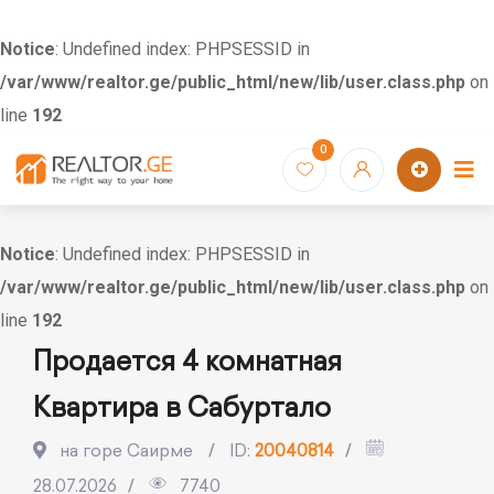
Notice
: Undefined index: PHPSESSID in
/var/www/realtor.ge/public_html/new/lib/user.class.php
on
line
192
Skip
0
to
content
Notice
: Undefined index: PHPSESSID in
/var/www/realtor.ge/public_html/new/lib/user.class.php
on
line
192
Продается 4 комнатная
Квартира в Сабуртало
на горе Саирме
ID:
20040814
28.07.2026
7740