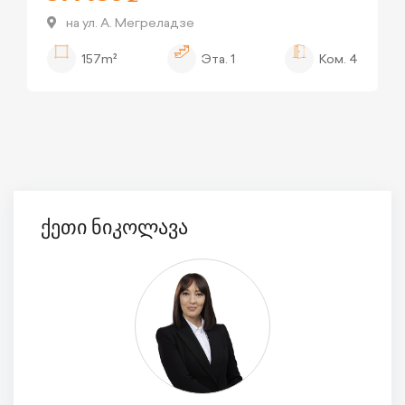
на ул. А. Мегреладзе
157m²
Эта.
1
Ком.
4
ქეთი ნიკოლავა