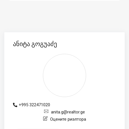
ანიტა გოგუაძე
+995 322471020
anita.g@realtor.ge
Оцените риэлтора