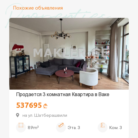
Properties
Похожие объявления
Продается 3 комнатная Квартира в Ваке
537695
на ул. Шатберашвили
89m²
Эта.
3
Ком.
3