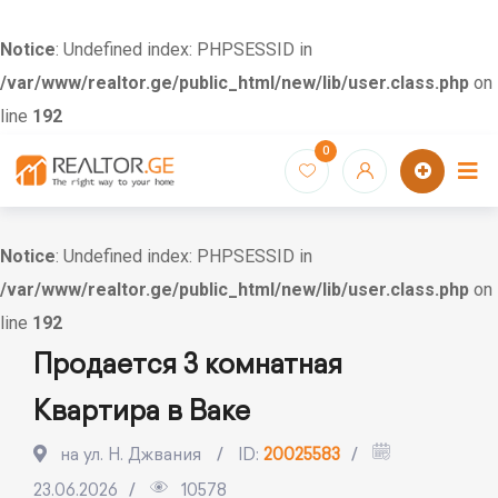
Notice
: Undefined index: PHPSESSID in
/var/www/realtor.ge/public_html/new/lib/user.class.php
on
line
192
Skip
0
to
content
Notice
: Undefined index: PHPSESSID in
/var/www/realtor.ge/public_html/new/lib/user.class.php
on
line
192
Продается 3 комнатная
Квартира в Ваке
на ул. Н. Джвания
ID:
20025583
23.06.2026
10578