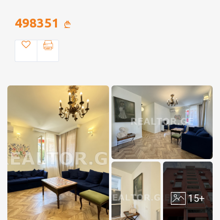
498351
15+