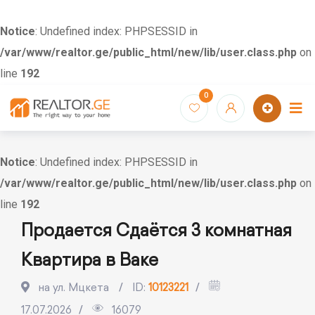
Notice
: Undefined index: PHPSESSID in
/var/www/realtor.ge/public_html/new/lib/user.class.php
on
line
192
Skip
0
to
content
Notice
: Undefined index: PHPSESSID in
/var/www/realtor.ge/public_html/new/lib/user.class.php
on
line
192
Продается Сдаётся 3 комнатная
Квартира в Ваке
на ул. Мцкета
ID:
10123221
17.07.2026
16079