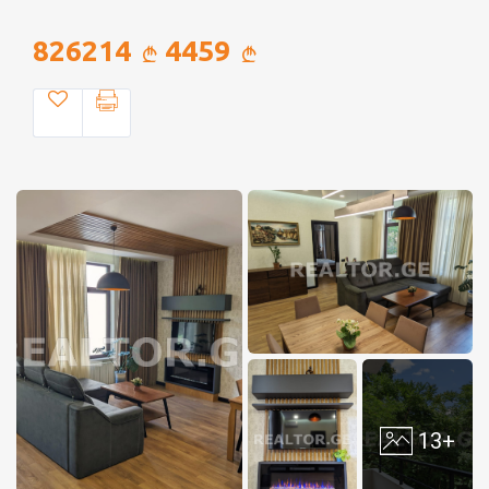
826214
4459
13+