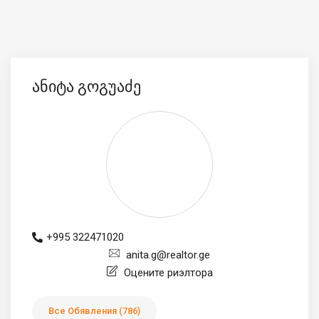
ანიტა გოგუაძე
+995 322471020
anita.g@realtor.ge
Оцените риэлтора
Все Обявления (786)