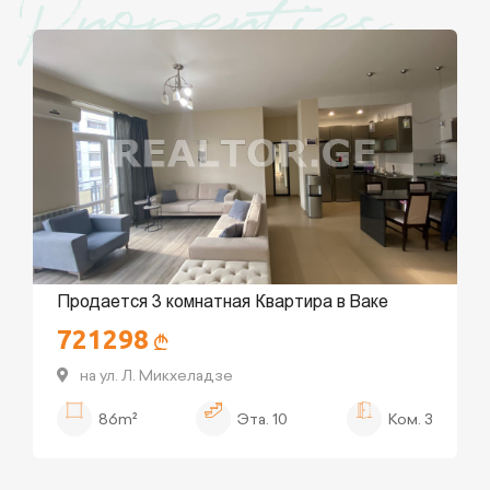
Properties
Продается 3 комнатная Квартира в Ваке
721298
на ул. Л. Микхеладзе
86m²
Эта.
10
Ком.
3