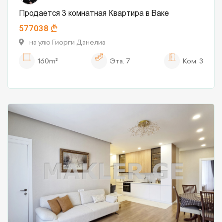
Продается 3 комнатная Квартира в Ваке
577038
на улю Гиорги Данелиа
160m²
Эта.
7
Ком.
3