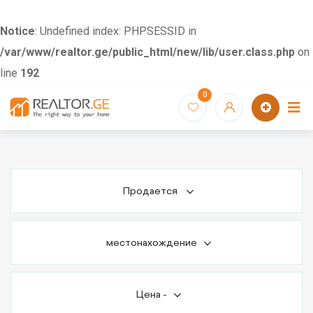
Notice
: Undefined index: PHPSESSID in
/var/www/realtor.ge/public_html/new/lib/user.class.php
on
line
192
Skip
0
to
content
Продается
местонахождение
Цена
-