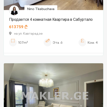
Nino Tkebuchava
Продается 4 комнатная Квартира в Сабуртало
613759
на ул. Кавтарадзе
107m²
Эта.
6
Ком.
4