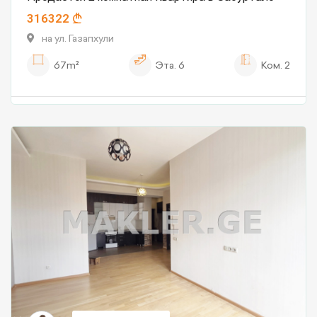
316322
на ул. Газапхули
67m²
Эта.
6
Ком.
2