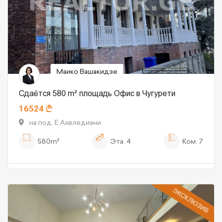
Маико Вашакидзе
Сдаётся 580 m² площадь Офис в Чугурети
16524
на под. Е.Ахвледиани
580m²
Эта.
4
Ком.
7
ЭКСКЛЮЗИВ