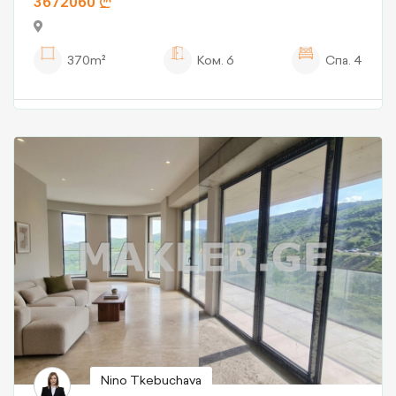
3672060
370m²
Ком.
6
Спа.
4
Nino Tkebuchava