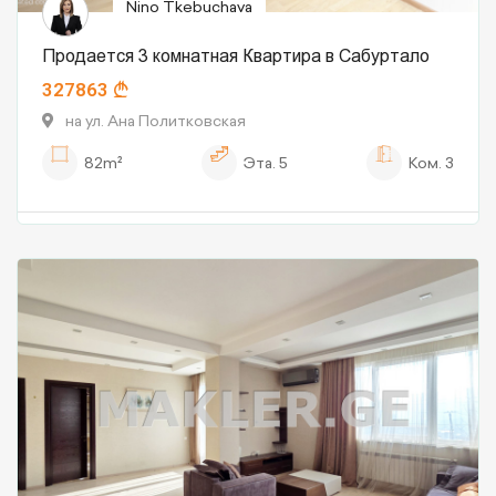
Nino Tkebuchava
Продается 3 комнатная Квартира в Сабуртало
327863
на ул. Ана Политковская
82m²
Эта.
5
Ком.
3