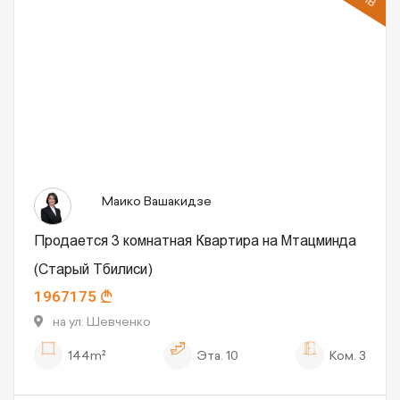
Маико Вашакидзе
Продается 3 комнатная Квартира на Мтацминда
(Старый Тбилиси)
1967175
на ул. Шевченко
144m²
Эта.
10
Ком.
3