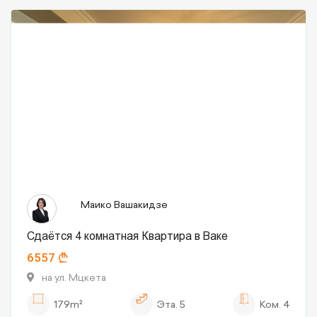
Маико Вашакидзе
Сдаётся 4 комнатная Квартира в Ваке
6557
на ул. Мцкета
179m²
Эта.
5
Ком.
4