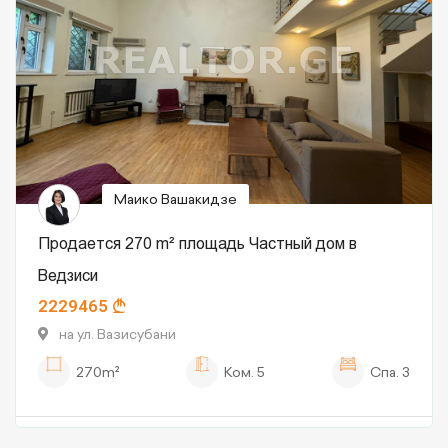
Маико Вашакидзе
Продается 270 m² площадь Частный дом в
Ведзиси
2229465
на ул. Вазисубани
270m²
Ком.
5
Спа.
3