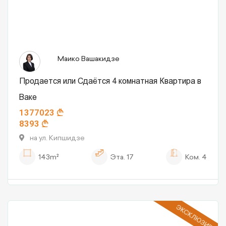
Маико Вашакидзе
Продается или Сдаётся 4 комнатная Квартира в
Ваке
1377023
8393
на ул. Кипшидзе
143m²
Эта.
17
Ком.
4
ЭКСКЛЮЗИВ