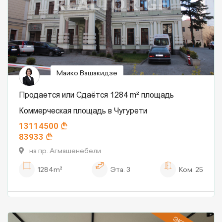
Маико Вашакидзе
Продается или Сдаётся 1284 m² площадь
Коммерческая площадь в Чугурети
13114500
83933
на пр. Агмашенебели
1284m²
Эта.
3
Ком.
25