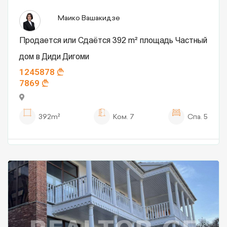
Маико Вашакидзе
Продается или Сдаётся 392 m² площадь Частный
дом в Диди Дигоми
1245878
7869
392m²
Ком.
7
Спа.
5