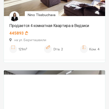
Nino Tkebuchava
Продается 4 комнатная Квартира в Ведзиси
445893
на ул. Бериташвили
121m²
Эта.
2
Ком.
4