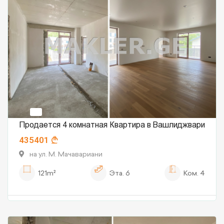
Продается 4 комнатная Квартира в Вашлиджвари
435401
на ул. М. Мачавариани
121m²
Эта.
6
Ком.
4