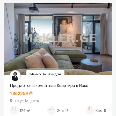
Маико Вашакидзе
Продается 5 комнатная Квартира в Ваке
1862259
на ул. Мцкета
174m²
Эта.
15
Ком.
5