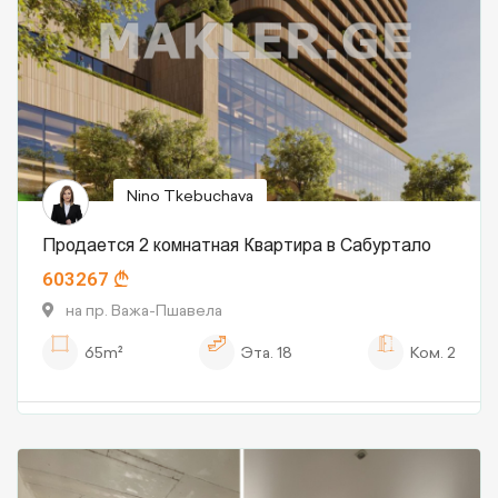
Nino Tkebuchava
Продается 2 комнатная Квартира в Сабуртало
603267
на пр. Важа-Пшавела
65m²
Эта.
18
Ком.
2