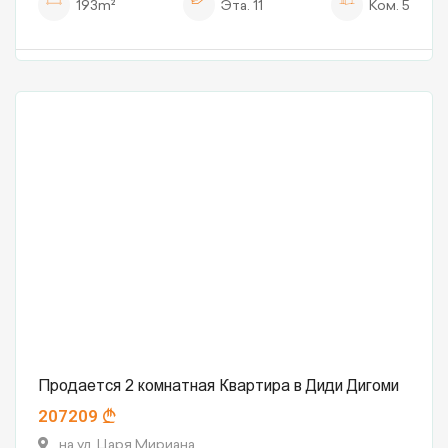
193m²
Эта.
11
Ком.
5
Продается 2 комнатная Квартира в Диди Дигоми
207209
на ул. Царя Мириана