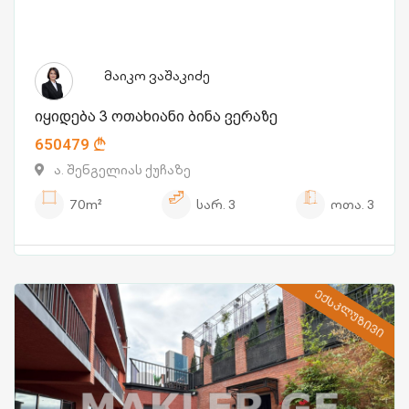
მაიკო ვაშაკიძე
იყიდება 3 ოთახიანი ბინა ვერაზე
650479
ა. შენგელიას ქუჩაზე
70m²
სარ.
3
ოთა.
3
ᲔᲥᲡᲙᲚᲣᲖᲘᲕᲘ