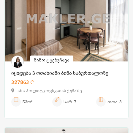
ნინო ტყებუჩავა
იყიდება 3 ოთახიანი ბინა საბურთალოზე
327863
ანა პოლიტკოვსკაიას ქუჩაზე
53m²
სარ.
7
ოთა.
3