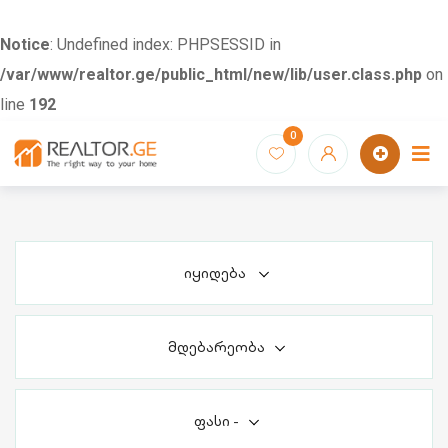
Notice
: Undefined index: PHPSESSID in
/var/www/realtor.ge/public_html/new/lib/user.class.php
on
line
192
Skip
0
to
content
იყიდება
მდებარეობა
ფასი
-