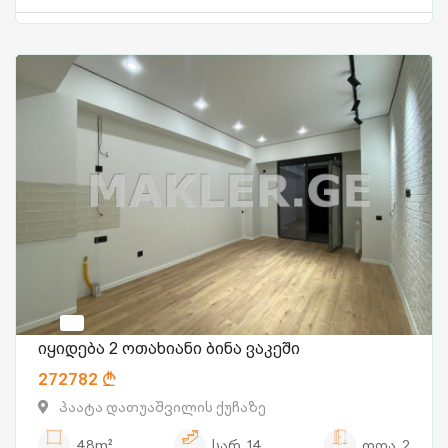
იყიდება 2 ოთახიანი ბინა ვაკეში
272782
პაატა დათუაშვილის ქუჩაზე
48m²
სარ.
14
ოთა.
2