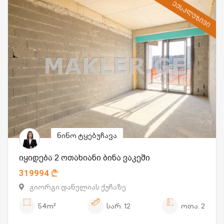
ᲔᲥᲡᲙᲚᲣᲖᲘᲕᲘ
ნინო ტყებუჩავა
იყიდება 2 ოთახიანი ბინა ვაკეში
319994
გიორგი დანელიას ქუჩაზე
54m²
სარ.
12
ოთა.
2