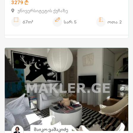
3279
უნივერსიტეტის ქუჩაზე
67m²
სარ.
5
ოთა.
2
მაიკო ვაშაკიძე