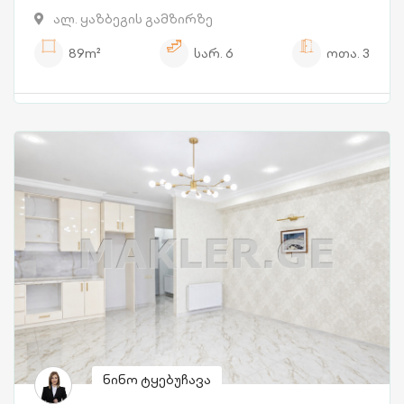
ალ. ყაზბეგის გამზირზე
89m²
სარ.
6
ოთა.
3
ნინო ტყებუჩავა