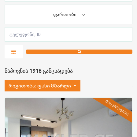
ფართობი
-
ნაპოვნია 1916 განცხადება
რიგითობა:
ფასი მზარდი
ᲔᲥᲡᲙᲚᲣᲖᲘᲕᲘ