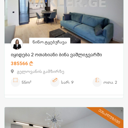
ნინო ტყებუჩავა
იყიდება 2 ოთახიანი ბინა ვაშლიჯვარში
385566
გელოვანის გამზირზე
55m²
სარ.
9
ოთა.
2
ᲔᲥᲡᲙᲚᲣᲖᲘᲕᲘ