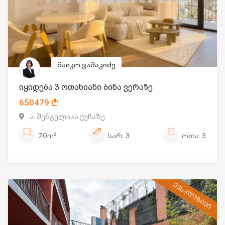
მაიკო ვაშაკიძე
იყიდება 3 ოთახიანი ბინა ვერაზე
650479
ა. შენგელიას ქუჩაზე
70m²
სარ.
3
ოთა.
3
ᲔᲥᲡᲙᲚᲣᲖᲘᲕᲘ