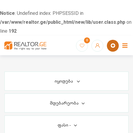
Notice
: Undefined index: PHPSESSID in
/var/www/realtor.ge/public_html/new/lib/user.class.php
on
line
192
Skip
0
to
content
იყიდება
მდებარეობა
ფასი
-