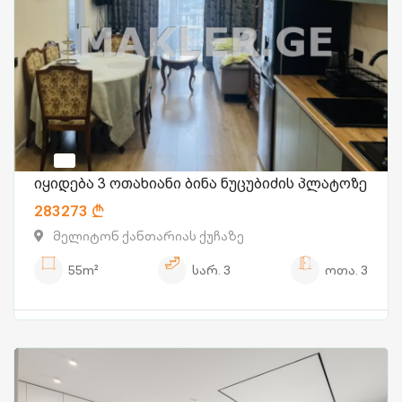
იყიდება 3 ოთახიანი ბინა ნუცუბიძის პლატოზე
283273
მელიტონ ქანთარიას ქუჩაზე
55m²
სარ.
3
ოთა.
3