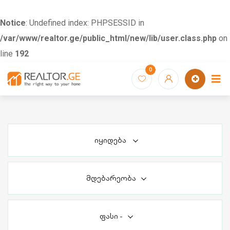
Notice
: Undefined index: PHPSESSID in
/var/www/realtor.ge/public_html/new/lib/user.class.php
on
line
192
Skip
0
to
content
იყიდება
მდებარეობა
ფასი
-