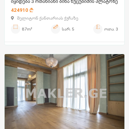
იყიდება 3 ოთახიანი ბინა ნუცუბიძის პლატოზე
424910
მელიტონ ქანთარიას ქუჩაზე
87m²
სარ.
5
ოთა.
3