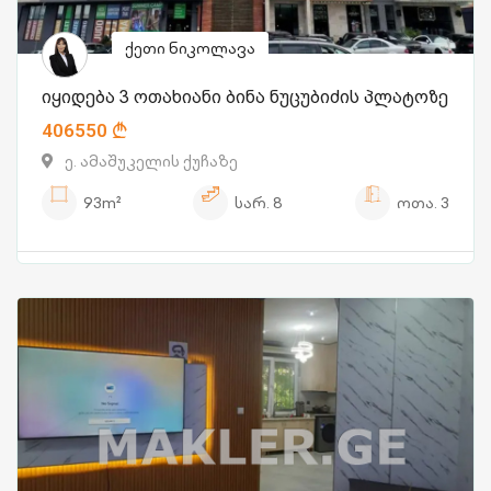
ქეთი ნიკოლავა
იყიდება 3 ოთახიანი ბინა ნუცუბიძის პლატოზე
406550
ე. ამაშუკელის ქუჩაზე
93m²
სარ.
8
ოთა.
3